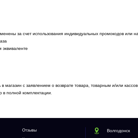
рименены за счет использования индивидуальных промокодов или н
аза
м эквиваленте
ь в магазин с заявлением о возврате товара, товарным и/или кассо
р в полной комплектации.
Отзывы
Волгодонск