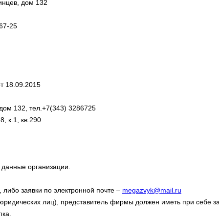
инцев, дом 132
67-25
т 18.09.2015
 дом 132, тел.+7(343) 3286725
, к.1, кв.290
 данные организации.
, либо заявки по электронной почте –
megazvyk@mail.ru
ридических лиц), представитель фирмы должен иметь при себе за
пка.