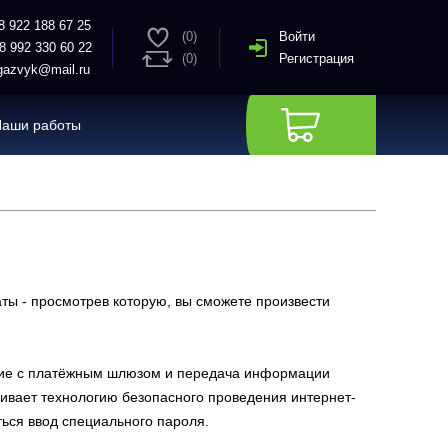
8 922 188 67 25
(0)
Войти
8 992 330 60 22
(0)
Регистрация
azvyk@mail.ru
Наши работы
ты - просмотрев которую, вы сможете произвести
ние с платёжным шлюзом и передача информации
вает технологию безопасного проведения интернет-
ться ввод специального пароля.