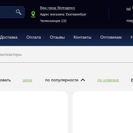
Ваш город: Волгодонск
Адрес магазина: Екатеринбург
meg
Челюскинцев 132
Доставка
Оплата
Отзывы
Контакты
Оптовикам
матизаторы
овать
цена
по популярности
по новизне