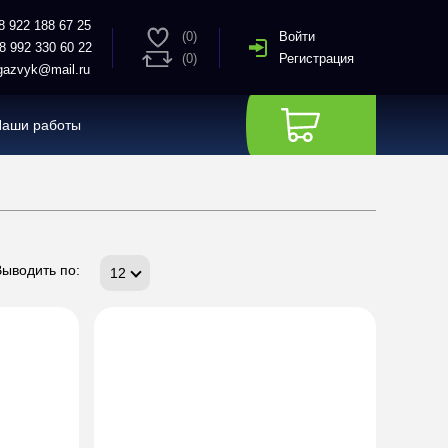
8 922 188 67 25
(0)
Войти
8 992 330 60 22
(0)
Регистрация
azvyk@mail.ru
Наши работы
Выводить по:
12