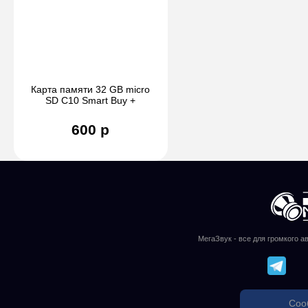
Карта памяти 32 GB micro
SD C10 Smart Buy +
адаптер
600 р
МегаЗвук - все для громкого а
Соо